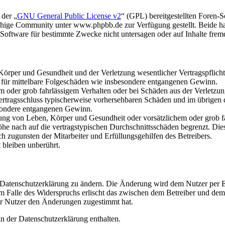
 der „
GNU General Public License v2
“ (GPL) bereitgestellten Foren
hige Community unter www.phpbb.de zur Verfügung gestellt. Beide hab
oftware für bestimmte Zwecke nicht untersagen oder auf Inhalte frem
rper und Gesundheit und der Verletzung wesentlicher Vertragspflichten
ch für mittelbare Folgeschäden wie insbesondere entgangenen Gewinn.
em oder grob fahrlässigem Verhalten oder bei Schäden aus der Verletz
i Vertragsschluss typischerweise vorhersehbaren Schäden und im übrigen
besondere entgangenen Gewinn.
ng von Leben, Körper und Gesundheit oder vorsätzlichem oder grob fah
e nach auf die vertragstypischen Durchschnittsschäden begrenzt. Dies
h zugunsten der Mitarbeiter und Erfüllungsgehilfen des Betreibers.
bleiben unberührt.
e Datenschutzerklärung zu ändern. Die Änderung wird dem Nutzer per E-
m Falle des Widerspruchs erlischt das zwischen dem Betreiber und dem 
er Nutzer den Änderungen zugestimmt hat.
n der Datenschutzerklärung enthalten.