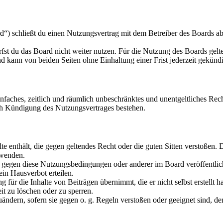
“) schließt du einen Nutzungsvertrag mit dem Betreiber des Boards ab
fst du das Board nicht weiter nutzen. Für die Nutzung des Boards gelten
 kann von beiden Seiten ohne Einhaltung einer Frist jederzeit gekünd
 einfaches, zeitlich und räumlich unbeschränktes und unentgeltliches R
ch Kündigung des Nutzungsvertrages bestehen.
alte enthält, die gegen geltendes Recht oder die guten Sitten verstoßen. 
rwenden.
n gegen diese Nutzungsbedingungen oder anderer im Board veröffentli
in Hausverbot erteilen.
für die Inhalte von Beiträgen übernimmt, die er nicht selbst erstellt 
it zu löschen oder zu sperren.
uändern, sofern sie gegen o. g. Regeln verstoßen oder geeignet sind, 