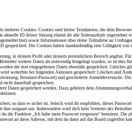
s mehrere Cookies. Cookies sind kleine Textdateien, die dein Browser 
ie aktuelle ID deiner Sitzung (damit dir alle Seitenaufrufe zugeordnet
angemeldet bist) sowie Informationen über deine Teilnahme an Umfragen
ID gespeichert. Die Cookies haben standardmäßig eine Gültigkeit von e
ierung, in deinem Profil oder deinem persönlichem Bereich angibst. Für
reiber weitere Daten als notwendig festgelegt wurden, so ist dies für 
 werden die dort eingegebenen Daten ebenfalls gespeichert. Gleiches gi
e wird weiterhin bei folgenden Aktionen gespeichert: Löschen und Änd
ktivierung, Benutzer-Passwort) und gescheiterte Anmeldeversuche. D
d nicht dauerhaft gespeichert.
eitere Daten gespeichert werden. Dazu gehören dein Abstimmungsverhal
nktionen.
ert, so dass es sicher ist. Jedoch wird dir empfohlen, dieses Passwor
it ihm sorgsam um. Insbesondere wird dich kein Vertreter des Betreibe
nst du die Funktion „Ich habe mein Passwort vergessen“ benutzen. Di
asswort an diese Adresse, mit dem du dann auf das Board zugreifen kan