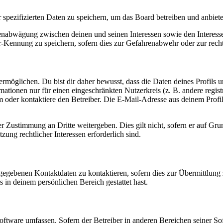
r spezifizierten Daten zu speichern, um das Board betreiben und anbiet
ssenabwägung zwischen deinen und seinen Interessen sowie den Interes
-Kennung zu speichern, sofern dies zur Gefahrenabwehr oder zur recht
möglichen. Du bist dir daher bewusst, dass die Daten deines Profils und
mationen nur für einen eingeschränkten Nutzerkreis (z. B. andere regist
oder kontaktiere den Betreiber. Die E-Mail-Adresse aus deinem Profil 
r Zustimmung an Dritte weitergeben. Dies gilt nicht, sofern er auf Gr
zung rechtlicher Interessen erforderlich sind.
ngegebenen Kontaktdaten zu kontaktieren, sofern dies zur Übermittlung z
s in deinem persönlichen Bereich gestattet hast.
oftware umfassen. Sofern der Betreiber in anderen Bereichen seiner So