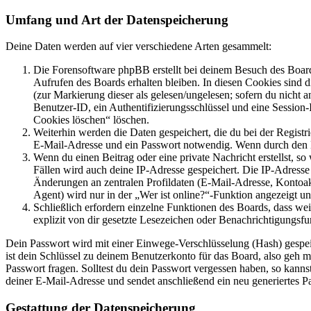
Umfang und Art der Datenspeicherung
Deine Daten werden auf vier verschiedene Arten gesammelt:
Die Forensoftware phpBB erstellt bei deinem Besuch des Board
Aufrufen des Boards erhalten bleiben. In diesen Cookies sind d
(zur Markierung dieser als gelesen/ungelesen; sofern du nicht 
Benutzer-ID, ein Authentifizierungsschlüssel und eine Session-
Cookies löschen“ löschen.
Weiterhin werden die Daten gespeichert, die du bei der Registr
E-Mail-Adresse und ein Passwort notwendig. Wenn durch den Bet
Wenn du einen Beitrag oder eine private Nachricht erstellst, so
Fällen wird auch deine IP-Adresse gespeichert. Die IP-Adress
Änderungen an zentralen Profildaten (E-Mail-Adresse, Kontoa
Agent) wird nur in der „Wer ist online?“-Funktion angezeigt un
Schließlich erfordern einzelne Funktionen des Boards, dass w
explizit von dir gesetzte Lesezeichen oder Benachrichtigungsfu
Dein Passwort wird mit einer Einwege-Verschlüsselung (Hash) gespeich
ist dein Schlüssel zu deinem Benutzerkonto für das Board, also geh m
Passwort fragen. Solltest du dein Passwort vergessen haben, so kan
deiner E-Mail-Adresse und sendet anschließend ein neu generiertes P
Gestattung der Datenspeicherung