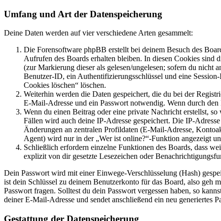
Umfang und Art der Datenspeicherung
Deine Daten werden auf vier verschiedene Arten gesammelt:
Die Forensoftware phpBB erstellt bei deinem Besuch des Board
Aufrufen des Boards erhalten bleiben. In diesen Cookies sind d
(zur Markierung dieser als gelesen/ungelesen; sofern du nicht 
Benutzer-ID, ein Authentifizierungsschlüssel und eine Session-
Cookies löschen“ löschen.
Weiterhin werden die Daten gespeichert, die du bei der Registr
E-Mail-Adresse und ein Passwort notwendig. Wenn durch den Bet
Wenn du einen Beitrag oder eine private Nachricht erstellst, so
Fällen wird auch deine IP-Adresse gespeichert. Die IP-Adress
Änderungen an zentralen Profildaten (E-Mail-Adresse, Kontoa
Agent) wird nur in der „Wer ist online?“-Funktion angezeigt un
Schließlich erfordern einzelne Funktionen des Boards, dass w
explizit von dir gesetzte Lesezeichen oder Benachrichtigungsfu
Dein Passwort wird mit einer Einwege-Verschlüsselung (Hash) gespeich
ist dein Schlüssel zu deinem Benutzerkonto für das Board, also geh m
Passwort fragen. Solltest du dein Passwort vergessen haben, so kan
deiner E-Mail-Adresse und sendet anschließend ein neu generiertes P
Gestattung der Datenspeicherung