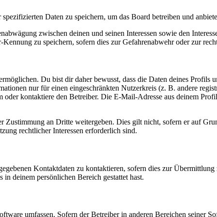
r spezifizierten Daten zu speichern, um das Board betreiben und anbiet
ssenabwägung zwischen deinen und seinen Interessen sowie den Interes
-Kennung zu speichern, sofern dies zur Gefahrenabwehr oder zur recht
möglichen. Du bist dir daher bewusst, dass die Daten deines Profils und
mationen nur für einen eingeschränkten Nutzerkreis (z. B. andere regist
oder kontaktiere den Betreiber. Die E-Mail-Adresse aus deinem Profil 
r Zustimmung an Dritte weitergeben. Dies gilt nicht, sofern er auf Gr
zung rechtlicher Interessen erforderlich sind.
ngegebenen Kontaktdaten zu kontaktieren, sofern dies zur Übermittlung z
s in deinem persönlichen Bereich gestattet hast.
oftware umfassen. Sofern der Betreiber in anderen Bereichen seiner So