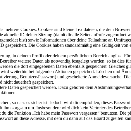
s mehrere Cookies. Cookies sind kleine Textdateien, die dein Browser 
ie aktuelle ID deiner Sitzung (damit dir alle Seitenaufrufe zugeordnet
angemeldet bist) sowie Informationen über deine Teilnahme an Umfragen
ID gespeichert. Die Cookies haben standardmäßig eine Gültigkeit von e
ierung, in deinem Profil oder deinem persönlichem Bereich angibst. Für
reiber weitere Daten als notwendig festgelegt wurden, so ist dies für 
 werden die dort eingegebenen Daten ebenfalls gespeichert. Gleiches gi
e wird weiterhin bei folgenden Aktionen gespeichert: Löschen und Änd
ktivierung, Benutzer-Passwort) und gescheiterte Anmeldeversuche. D
d nicht dauerhaft gespeichert.
eitere Daten gespeichert werden. Dazu gehören dein Abstimmungsverhal
nktionen.
ert, so dass es sicher ist. Jedoch wird dir empfohlen, dieses Passwor
it ihm sorgsam um. Insbesondere wird dich kein Vertreter des Betreibe
nst du die Funktion „Ich habe mein Passwort vergessen“ benutzen. Di
asswort an diese Adresse, mit dem du dann auf das Board zugreifen kan