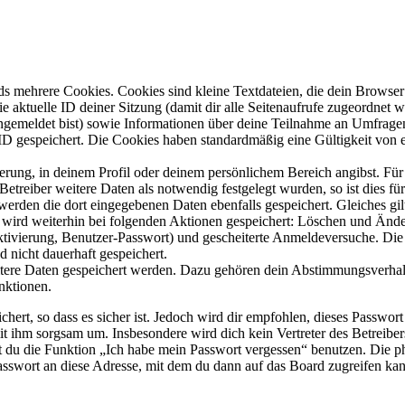
s mehrere Cookies. Cookies sind kleine Textdateien, die dein Browser 
ie aktuelle ID deiner Sitzung (damit dir alle Seitenaufrufe zugeordnet
angemeldet bist) sowie Informationen über deine Teilnahme an Umfragen
ID gespeichert. Die Cookies haben standardmäßig eine Gültigkeit von e
ierung, in deinem Profil oder deinem persönlichem Bereich angibst. Für
reiber weitere Daten als notwendig festgelegt wurden, so ist dies für 
 werden die dort eingegebenen Daten ebenfalls gespeichert. Gleiches gi
e wird weiterhin bei folgenden Aktionen gespeichert: Löschen und Änd
ktivierung, Benutzer-Passwort) und gescheiterte Anmeldeversuche. D
d nicht dauerhaft gespeichert.
eitere Daten gespeichert werden. Dazu gehören dein Abstimmungsverhal
nktionen.
ert, so dass es sicher ist. Jedoch wird dir empfohlen, dieses Passwor
it ihm sorgsam um. Insbesondere wird dich kein Vertreter des Betreibe
nst du die Funktion „Ich habe mein Passwort vergessen“ benutzen. Di
asswort an diese Adresse, mit dem du dann auf das Board zugreifen kan