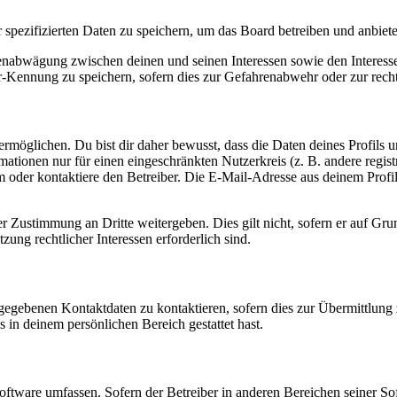
r spezifizierten Daten zu speichern, um das Board betreiben und anbiet
ssenabwägung zwischen deinen und seinen Interessen sowie den Interes
-Kennung zu speichern, sofern dies zur Gefahrenabwehr oder zur recht
möglichen. Du bist dir daher bewusst, dass die Daten deines Profils und
mationen nur für einen eingeschränkten Nutzerkreis (z. B. andere regist
oder kontaktiere den Betreiber. Die E-Mail-Adresse aus deinem Profil 
r Zustimmung an Dritte weitergeben. Dies gilt nicht, sofern er auf Gr
zung rechtlicher Interessen erforderlich sind.
ngegebenen Kontaktdaten zu kontaktieren, sofern dies zur Übermittlung z
s in deinem persönlichen Bereich gestattet hast.
oftware umfassen. Sofern der Betreiber in anderen Bereichen seiner So