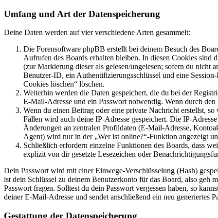
Umfang und Art der Datenspeicherung
Deine Daten werden auf vier verschiedene Arten gesammelt:
Die Forensoftware phpBB erstellt bei deinem Besuch des Board
Aufrufen des Boards erhalten bleiben. In diesen Cookies sind d
(zur Markierung dieser als gelesen/ungelesen; sofern du nicht 
Benutzer-ID, ein Authentifizierungsschlüssel und eine Session-
Cookies löschen“ löschen.
Weiterhin werden die Daten gespeichert, die du bei der Registr
E-Mail-Adresse und ein Passwort notwendig. Wenn durch den Bet
Wenn du einen Beitrag oder eine private Nachricht erstellst, so
Fällen wird auch deine IP-Adresse gespeichert. Die IP-Adress
Änderungen an zentralen Profildaten (E-Mail-Adresse, Kontoa
Agent) wird nur in der „Wer ist online?“-Funktion angezeigt un
Schließlich erfordern einzelne Funktionen des Boards, dass w
explizit von dir gesetzte Lesezeichen oder Benachrichtigungsfu
Dein Passwort wird mit einer Einwege-Verschlüsselung (Hash) gespeich
ist dein Schlüssel zu deinem Benutzerkonto für das Board, also geh m
Passwort fragen. Solltest du dein Passwort vergessen haben, so kan
deiner E-Mail-Adresse und sendet anschließend ein neu generiertes P
Gestattung der Datenspeicherung