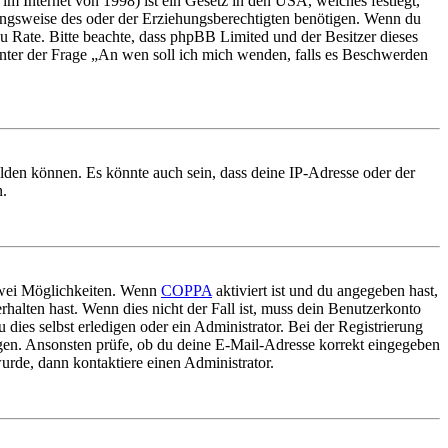
m Internet von 1998) ist ein Gesetz in den USA, welches festlegt,
ungsweise des oder der Erziehungsberechtigten benötigen. Wenn du
nd zu Rate. Bitte beachte, dass phpBB Limited und der Besitzer dieses
 unter der Frage „An wen soll ich mich wenden, falls es Beschwerden
elden können. Es könnte auch sein, dass deine IP-Adresse oder der
n.
 zwei Möglichkeiten. Wenn
COPPA
aktiviert ist und du angegeben hast,
rhalten hast. Wenn dies nicht der Fall ist, muss dein Benutzerkonto
 dies selbst erledigen oder ein Administrator. Bei der Registrierung
ungen. Ansonsten prüfe, ob du deine E-Mail-Adresse korrekt eingegeben
urde, dann kontaktiere einen Administrator.