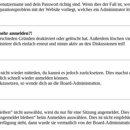
Benutzername und dein Passwort richtig sind. Wenn dies der Fall ist, w
igurationsproblem mit der Website vorliegt, welches ein Administrator l
t mehr anmelden?!
rschieden Gründen deaktiviert oder gelöscht hat. Außerdem löschen vie
triere dich einfach erneut und nimm aktiv an den Diskussionen teil!
 nicht wieder mitteilen, du kannst es jedoch zurücksetzen. Dies machs
 dich schnell wieder anmelden können.
ückzusetzen, so wende dich an die Board-Administration.
en“ nicht auswählst, wirst du nur für eine Sitzung angemeldet. Dies
Angemeldet bleiben“ beim Anmelden auswählen. Dies ist nicht empfehle
Verfügung steht, dann wurde sie vermutlich von der Board-Administratio