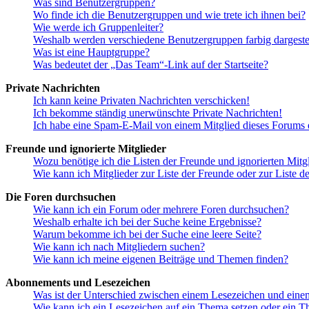
Was sind Benutzergruppen?
Wo finde ich die Benutzergruppen und wie trete ich ihnen bei?
Wie werde ich Gruppenleiter?
Weshalb werden verschiedene Benutzergruppen farbig dargestel
Was ist eine Hauptgruppe?
Was bedeutet der „Das Team“-Link auf der Startseite?
Private Nachrichten
Ich kann keine Privaten Nachrichten verschicken!
Ich bekomme ständig unerwünschte Private Nachrichten!
Ich habe eine Spam-E-Mail von einem Mitglied dieses Forums e
Freunde und ignorierte Mitglieder
Wozu benötige ich die Listen der Freunde und ignorierten Mitg
Wie kann ich Mitglieder zur Liste der Freunde oder zur Liste d
Die Foren durchsuchen
Wie kann ich ein Forum oder mehrere Foren durchsuchen?
Weshalb erhalte ich bei der Suche keine Ergebnisse?
Warum bekomme ich bei der Suche eine leere Seite?
Wie kann ich nach Mitgliedern suchen?
Wie kann ich meine eigenen Beiträge und Themen finden?
Abonnements und Lesezeichen
Was ist der Unterschied zwischen einem Lesezeichen und ein
Wie kann ich ein Lesezeichen auf ein Thema setzen oder ein 