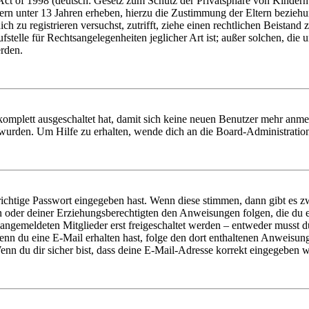
t of 1998 (deutsch: Gesetz zum Schutz der Privatsphäre von Kindern i
ern unter 13 Jahren erheben, hierzu die Zustimmung der Eltern bezieh
dich zu registrieren versuchst, zutrifft, ziehe einen rechtlichen Beista
stelle für Rechtsangelegenheiten jeglicher Art ist; außer solchen, die
erden.
 komplett ausgeschaltet hat, damit sich keine neuen Benutzer mehr anm
 wurden. Um Hilfe zu erhalten, wende dich an die Board-Administratio
richtige Passwort eingegeben hast. Wenn diese stimmen, dann gibt es
ern oder deiner Erziehungsberechtigten den Anweisungen folgen, die du e
 angemeldeten Mitglieder erst freigeschaltet werden – entweder musst du
. Wenn du eine E-Mail erhalten hast, folge den dort enthaltenen Anweis
nn du dir sicher bist, dass deine E-Mail-Adresse korrekt eingegeben w